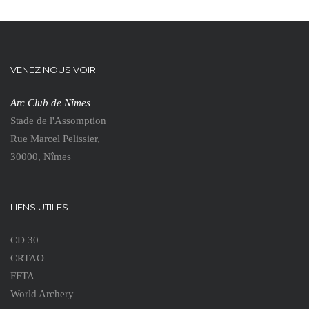
VENEZ NOUS VOIR
Arc Club de Nîmes
Stade de l'Assomption
Rue Marcel Pelissier,
30000, Nîmes
LIENS UTILES
CD 30
CRTAO
FFTA
World Archery