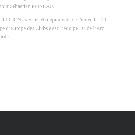
 pour Sébastien PEINEAU.
rre PLIHON avec les championnats de France les 13
upe d’Europe des Clubs avec l’équipe D1 de l’Arc
tobre.