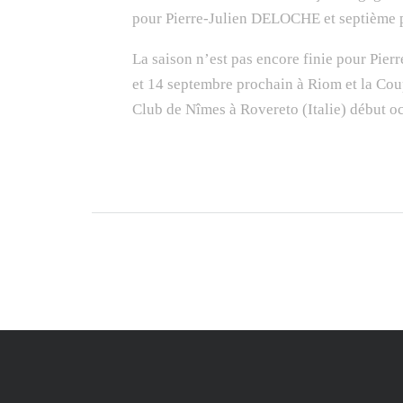
pour Pierre-Julien DELOCHE et septième
La saison n’est pas encore finie pour Pie
et 14 septembre prochain à Riom et la Co
Club de Nîmes à Rovereto (Italie) début oc