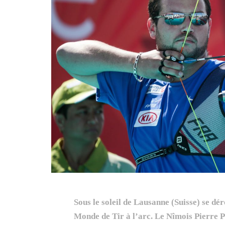
Sous le soleil de Lausanne (Suisse) se dé
Monde de Tir à l’arc. Le Nîmois Pierre P