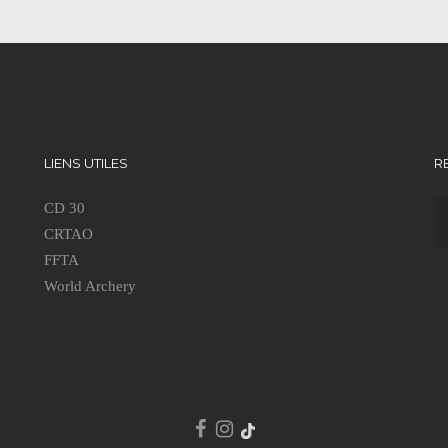
LIENS UTILES
R
CD 30
CRTAO
FFTA
World Archery