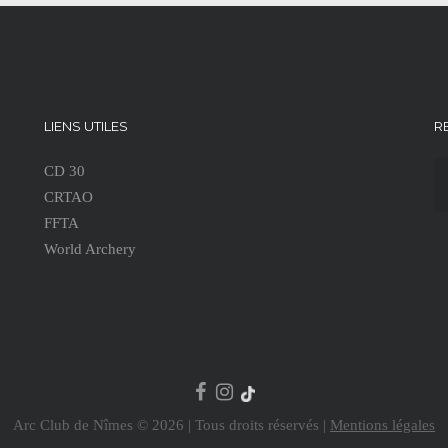
LIENS UTILES
R
CD 30
CRTAO
FFTA
World Archery
Arc Club de Nîmes © 2026 | Tous droits réservés |
Mentions légales