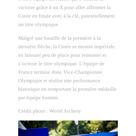
victoire grâce à un X pour aller affronter la
Corée en finale avec à la clé, potentiellement
un titre olympique.
Malgré une bataille de la première à la
dernière flèche, la Corée se montre impériale
en laissant peu de place pour remonter et
s’octroie le titre olympique. L’équipe de
France termine donc Vice-Championne
Olympique et réalise une performance
historique en remportant la première médaille
par équipe homme.
Crédit photo : World Archery