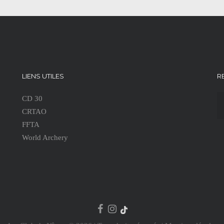
LIENS UTILES
R
CD 30
CRTAO
FFTA
World Archery