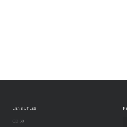
LIENS UTILES
R
CD 30