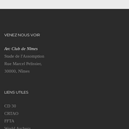
VENEZ NOUS VOIR
Arc Club de Nîmes
Stade de l'Assomption
Rue Marcel Pelissier,
30000, Nîmes
LIENS UTILES
CD 30
CRTAO
FFTA
World Archery